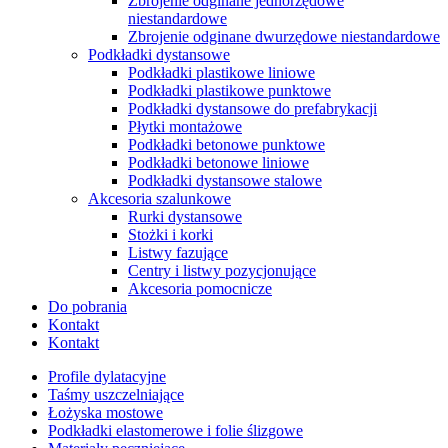
Zbrojenie odginane jednorzędowe
niestandardowe
Zbrojenie odginane dwurzędowe niestandardowe
Podkładki dystansowe
Podkładki plastikowe liniowe
Podkładki plastikowe punktowe
Podkładki dystansowe do prefabrykacji
Płytki montażowe
Podkładki betonowe punktowe
Podkładki betonowe liniowe
Podkładki dystansowe stalowe
Akcesoria szalunkowe
Rurki dystansowe
Stożki i korki
Listwy fazujące
Centry i listwy pozycjonujące
Akcesoria pomocnicze
Do pobrania
Kontakt
Kontakt
Profile dylatacyjne
Taśmy uszczelniające
Łożyska mostowe
Podkładki elastomerowe i folie ślizgowe