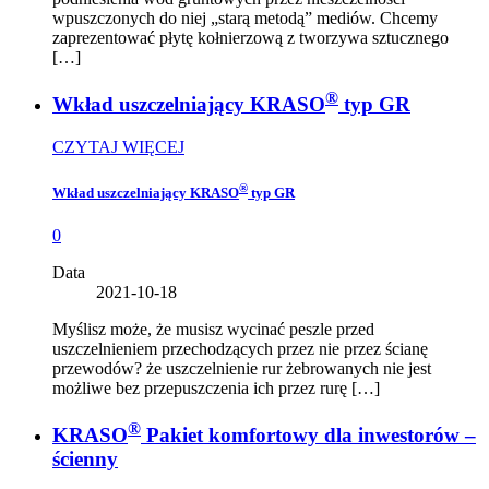
wpuszczonych do niej „starą metodą” mediów. Chcemy
zaprezentować płytę kołnierzową z tworzywa sztucznego
[…]
®
Wkład uszczelniający KRASO
typ GR
CZYTAJ WIĘCEJ
®
Wkład uszczelniający KRASO
typ GR
0
Data
2021-10-18
Myślisz może, że musisz wycinać peszle przed
uszczelnieniem przechodzących przez nie przez ścianę
przewodów? że uszczelnienie rur żebrowanych nie jest
możliwe bez przepuszczenia ich przez rurę […]
®
KRASO
Pakiet komfortowy dla inwestorów –
ścienny