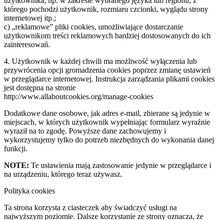
użytkownika, np. w zakresie wybranego języka lub regionu, z
którego pochodzi użytkownik, rozmiaru czcionki, wyglądu strony
internetowej itp.;
c) „reklamowe” pliki cookies, umożliwiające dostarczanie
użytkownikom treści reklamowych bardziej dostosowanych do ich
zainteresowań.
4. Użytkownik w każdej chwili ma możliwość wyłączenia lub
przywrócenia opcji gromadzenia cookies poprzez zmianę ustawień
w przeglądarce internetowej. Instrukcja zarządzania plikami cookies
jest dostępna na stronie
http://www.allaboutcookies.org/manage-cookies
Dodatkowe dane osobowe, jak adres e-mail, zbierane są jedynie w
miejscach, w których użytkownik wypełniając formularz wyraźnie
wyraził na to zgodę. Powyższe dane zachowujemy i
wykorzystujemy tylko do potrzeb niezbędnych do wykonania danej
funkcji.
NOTE:
Te ustawienia mają zastosowanie jedynie w przeglądarce i
na urządzeniu, którego teraz używasz.
Polityka cookies
Ta strona korzysta z ciasteczek aby świadczyć usługi na
najwyższym poziomie. Dalsze korzystanie ze strony oznacza, że