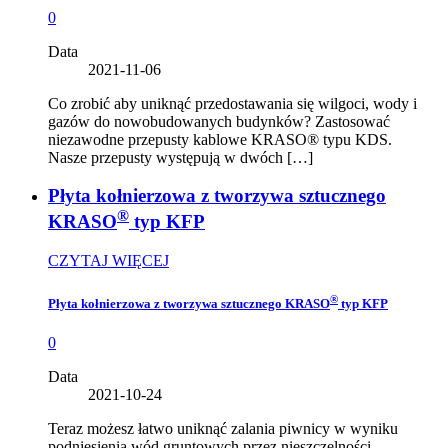
0
Data
2021-11-06
Co zrobić aby uniknąć przedostawania się wilgoci, wody i
gazów do nowobudowanych budynków? Zastosować
niezawodne przepusty kablowe KRASO® typu KDS.
Nasze przepusty występują w dwóch […]
Płyta kołnierzowa z tworzywa sztucznego
®
KRASO
typ KFP
CZYTAJ WIĘCEJ
®
Płyta kołnierzowa z tworzywa sztucznego KRASO
typ KFP
0
Data
2021-10-24
Teraz możesz łatwo uniknąć zalania piwnicy w wyniku
podniesienia wód gruntowych przez nieszczelności