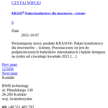
CZYTAJ WIĘCEJ
®
KRASO
Pakiet komfortowy dla inwestorów – ścienny
0
Data
2021-10-07
Prezentujemy nowy produkt KRASO®: Pakiet komfortowy
dla inwestorów – ścienny. Przeznaczony on jest do
podpiwniczonych budynków mieszkalnych i będzie dostępny
na rynku od czwartego kwartału 2021 […]
Prev page
1
2
3
4
5
6
Next page
Kontakt
BWB technology
ul. Piłsudskiego 130
26-200 Końskie
woj. świętokrzyskie
tel:
+48 511 483 793