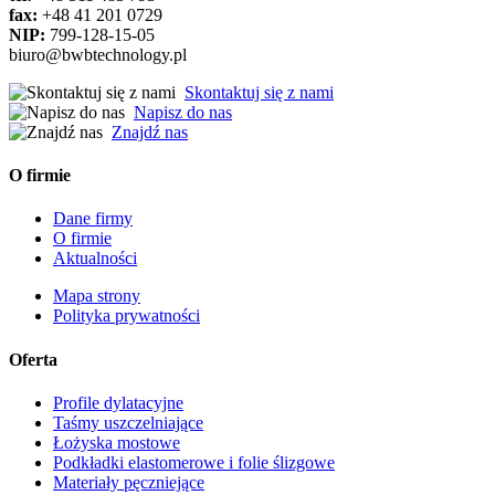
fax:
+48 41 201 0729
NIP:
799-128-15-05
biuro@bwbtechnology.pl
Skontaktuj się z nami
Napisz do nas
Znajdź nas
O firmie
Dane firmy
O firmie
Aktualności
Mapa strony
Polityka prywatności
Oferta
Profile dylatacyjne
Taśmy uszczelniające
Łożyska mostowe
Podkładki elastomerowe i folie ślizgowe
Materiały pęczniejące