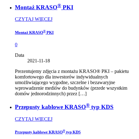
®
Montaż KRASO
PKI
CZYTAJ WIĘCEJ
®
Montaż KRASO
PKI
0
Data
2021-11-18
Prezentujemy zdjęcia z montażu KRASO® PKI – pakietu
komfortowego dla inwestorów indywidualnych
umożliwiającego wygodne, szczelne i bezawaryjne
wprowadzenie mediów do budynków (przede wszystkim
domów jednorodzinnych) przez […]
®
Przepusty kablowe KRASO
typ KDS
CZYTAJ WIĘCEJ
®
Przepusty kablowe KRASO
typ KDS