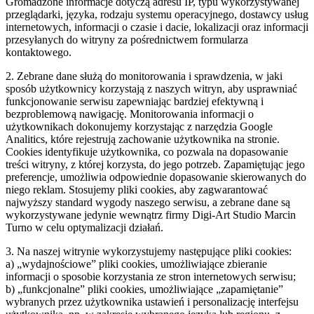
Gromadzone informacje dotyczą adresu IP, typu wykorzystywanej
przeglądarki, języka, rodzaju systemu operacyjnego, dostawcy usług
internetowych, informacji o czasie i dacie, lokalizacji oraz informacji
przesyłanych do witryny za pośrednictwem formularza
kontaktowego.
2. Zebrane dane służą do monitorowania i sprawdzenia, w jaki
sposób użytkownicy korzystają z naszych witryn, aby usprawniać
funkcjonowanie serwisu zapewniając bardziej efektywną i
bezproblemową nawigację. Monitorowania informacji o
użytkownikach dokonujemy korzystając z narzędzia Google
Analitics, które rejestrują zachowanie użytkownika na stronie.
Cookies identyfikuje użytkownika, co pozwala na dopasowanie
treści witryny, z której korzysta, do jego potrzeb. Zapamiętując jego
preferencje, umożliwia odpowiednie dopasowanie skierowanych do
niego reklam. Stosujemy pliki cookies, aby zagwarantować
najwyższy standard wygody naszego serwisu, a zebrane dane są
wykorzystywane jedynie wewnątrz firmy Digi-Art Studio Marcin
Turno w celu optymalizacji działań.
3. Na naszej witrynie wykorzystujemy następujące pliki cookies:
a) „wydajnościowe” pliki cookies, umożliwiające zbieranie
informacji o sposobie korzystania ze stron internetowych serwisu;
b) „funkcjonalne” pliki cookies, umożliwiające „zapamiętanie”
wybranych przez użytkownika ustawień i personalizację interfejsu