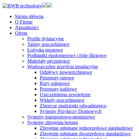
Strona główna
O Firmie
Aktualności
Oferta
Profile dylatacyjne
Taśmy uszczelniające
Łożyska mostowe
Podkładki elastomerowe i folie ślizgowe
Materiały pęczniejące
Wodoszczelne przejścia instalacyjne
Odpływy powierzchniowe
Przepusty rurowe
Rury osłonowe
Przepusty kablowe
Uszczelnienia zewnętrzne
Wkłady uszczelniające
Zbiorcze studzienki odwadniające
Systemy Przyłączy Domowych
Systemy transportowo-montażowe
Systemy zbrojenia betonu
Zbrojenie odginane jednorzędowe standardowe
Zbrojenie odginane dwurzędowe standardowe