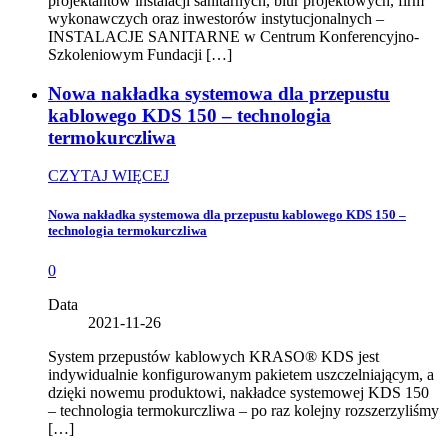
projektantów instalacji sanitarnych, biur projektowych, firm
wykonawczych oraz inwestorów instytucjonalnych –
INSTALACJE SANITARNE w Centrum Konferencyjno-
Szkoleniowym Fundacji […]
Nowa nakładka systemowa dla przepustu
kablowego KDS 150 – technologia
termokurczliwa
CZYTAJ WIĘCEJ
Nowa nakładka systemowa dla przepustu kablowego KDS 150 –
technologia termokurczliwa
0
Data
2021-11-26
System przepustów kablowych KRASO® KDS jest
indywidualnie konfigurowanym pakietem uszczelniającym, a
dzięki nowemu produktowi, nakładce systemowej KDS 150
– technologia termokurczliwa – po raz kolejny rozszerzyliśmy
[…]