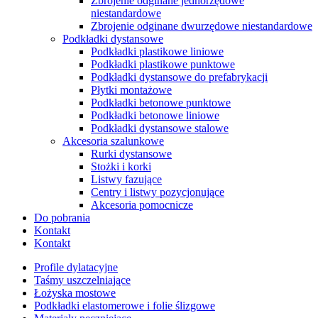
Zbrojenie odginane jednorzędowe
niestandardowe
Zbrojenie odginane dwurzędowe niestandardowe
Podkładki dystansowe
Podkładki plastikowe liniowe
Podkładki plastikowe punktowe
Podkładki dystansowe do prefabrykacji
Płytki montażowe
Podkładki betonowe punktowe
Podkładki betonowe liniowe
Podkładki dystansowe stalowe
Akcesoria szalunkowe
Rurki dystansowe
Stożki i korki
Listwy fazujące
Centry i listwy pozycjonujące
Akcesoria pomocnicze
Do pobrania
Kontakt
Kontakt
Profile dylatacyjne
Taśmy uszczelniające
Łożyska mostowe
Podkładki elastomerowe i folie ślizgowe