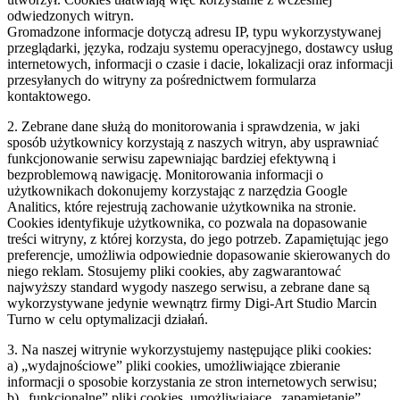
odwiedzonych witryn.
Gromadzone informacje dotyczą adresu IP, typu wykorzystywanej
przeglądarki, języka, rodzaju systemu operacyjnego, dostawcy usług
internetowych, informacji o czasie i dacie, lokalizacji oraz informacji
przesyłanych do witryny za pośrednictwem formularza
kontaktowego.
2. Zebrane dane służą do monitorowania i sprawdzenia, w jaki
sposób użytkownicy korzystają z naszych witryn, aby usprawniać
funkcjonowanie serwisu zapewniając bardziej efektywną i
bezproblemową nawigację. Monitorowania informacji o
użytkownikach dokonujemy korzystając z narzędzia Google
Analitics, które rejestrują zachowanie użytkownika na stronie.
Cookies identyfikuje użytkownika, co pozwala na dopasowanie
treści witryny, z której korzysta, do jego potrzeb. Zapamiętując jego
preferencje, umożliwia odpowiednie dopasowanie skierowanych do
niego reklam. Stosujemy pliki cookies, aby zagwarantować
najwyższy standard wygody naszego serwisu, a zebrane dane są
wykorzystywane jedynie wewnątrz firmy Digi-Art Studio Marcin
Turno w celu optymalizacji działań.
3. Na naszej witrynie wykorzystujemy następujące pliki cookies:
a) „wydajnościowe” pliki cookies, umożliwiające zbieranie
informacji o sposobie korzystania ze stron internetowych serwisu;
b) „funkcjonalne” pliki cookies, umożliwiające „zapamiętanie”