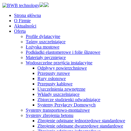
Strona główna
O Firmie
Aktualności
Oferta
Profile dylatacyjne
Taśmy uszczelniające
Łożyska mostowe
Podkładki elastomerowe i folie ślizgowe
Materiały pęczniejące
Wodoszczelne przejścia instalacyjne
Odpływy powierzchniowe
Przepusty rurowe
Rury osłonowe
Przepusty kablowe
Uszczelnienia zewnętrzne
Wkłady uszczelniające
Zbiorcze studzienki odwadniające
Systemy Przyłączy Domowych
Systemy transportowo-montażowe
Systemy zbrojenia betonu
Zbrojenie odginane jednorzędowe standardowe
Zbrojenie odginane dwurzędowe standardowe