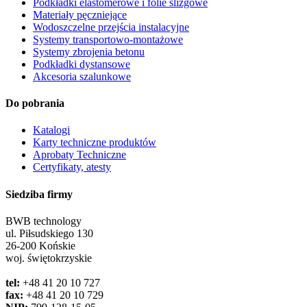
Podkładki elastomerowe i folie ślizgowe
Materiały pęczniejące
Wodoszczelne przejścia instalacyjne
Systemy transportowo-montażowe
Systemy zbrojenia betonu
Podkładki dystansowe
Akcesoria szalunkowe
Do pobrania
Katalogi
Karty techniczne produktów
Aprobaty Techniczne
Certyfikaty, atesty
Siedziba firmy
BWB technology
ul. Piłsudskiego 130
26-200 Końskie
woj. świętokrzyskie
tel:
+48 41 20 10 727
fax:
+48 41 20 10 729