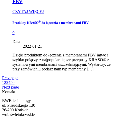
FBV
CZYTAJ WIĘCEJ
®
Produkty KRASO
do łączenia z membranami FBV
0
Data
2022-01-21
Dzięki produktom do łączenia z membranami FBV łatwo i
szybko połączysz najpopularniejsze przepusty KRASO® z
systemowymi membranami uszczelniającymi. Wystarczy, że
przy zamówieniu podasz nam typ membrany […]
Prev page
1
2
3
4
5
6
Next page
Kontakt
BWB technology
ul. Piłsudskiego 130
26-200 Końskie
woj. świętokrzyskie