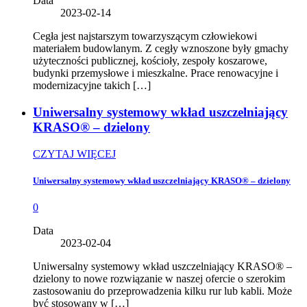
Data
2023-02-14
Cegła jest najstarszym towarzyszącym człowiekowi
materiałem budowlanym. Z cegły wznoszone były gmachy
użyteczności publicznej, kościoły, zespoły koszarowe,
budynki przemysłowe i mieszkalne. Prace renowacyjne i
modernizacyjne takich […]
Uniwersalny systemowy wkład uszczelniający
KRASO® – dzielony
CZYTAJ WIĘCEJ
Uniwersalny systemowy wkład uszczelniający KRASO® – dzielony
0
Data
2023-02-04
Uniwersalny systemowy wkład uszczelniający KRASO® –
dzielony to nowe rozwiązanie w naszej ofercie o szerokim
zastosowaniu do przeprowadzenia kilku rur lub kabli. Może
być stosowany w […]