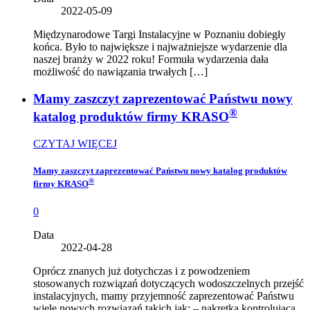
2022-05-09
Międzynarodowe Targi Instalacyjne w Poznaniu dobiegły
końca. Było to największe i najważniejsze wydarzenie dla
naszej branży w 2022 roku! Formuła wydarzenia dała
możliwość do nawiązania trwałych […]
Mamy zaszczyt zaprezentować Państwu nowy
®
katalog produktów firmy KRASO
CZYTAJ WIĘCEJ
Mamy zaszczyt zaprezentować Państwu nowy katalog produktów
®
firmy KRASO
0
Data
2022-04-28
Oprócz znanych już dotychczas i z powodzeniem
stosowanych rozwiązań dotyczących wodoszczelnych przejść
instalacyjnych, mamy przyjemność zaprezentować Państwu
wiele nowych rozwiązań takich jak: – nakrętka kontrolująca