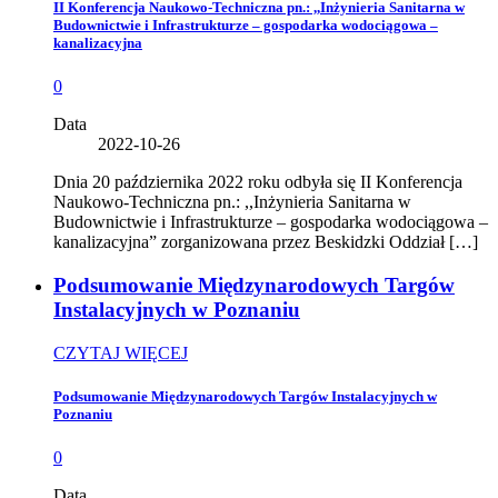
II Konferencja Naukowo-Techniczna pn.: ,,Inżynieria Sanitarna w
Budownictwie i Infrastrukturze – gospodarka wodociągowa –
kanalizacyjna
0
Data
2022-10-26
Dnia 20 października 2022 roku odbyła się II Konferencja
Naukowo-Techniczna pn.: ,,Inżynieria Sanitarna w
Budownictwie i Infrastrukturze – gospodarka wodociągowa –
kanalizacyjna” zorganizowana przez Beskidzki Oddział […]
Podsumowanie Międzynarodowych Targów
Instalacyjnych w Poznaniu
CZYTAJ WIĘCEJ
Podsumowanie Międzynarodowych Targów Instalacyjnych w
Poznaniu
0
Data