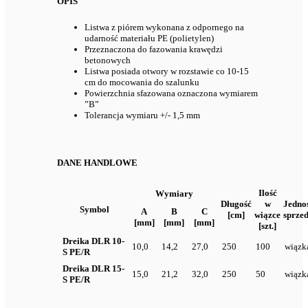
OPIS
Listwa z piórem wykonana z odpornego na
udarność materiału PE (polietylen)
Przeznaczona do fazowania krawędzi
betonowych
Listwa posiada otwory w rozstawie co 10-15
cm do mocowania do szalunku
Powierzchnia sfazowana oznaczona wymiarem
”B”
Tolerancja wymiaru +/- 1,5 mm
DANE HANDLOWE
Ilość
Wymiary
Długość
w
Jedno
Symbol
A
B
C
[cm]
wiązce
sprze
[mm]
[mm]
[mm]
[szt.]
Dreika DLR 10-
10,0
14,2
27,0
250
100
wiązk
S PE/R
Dreika DLR 15-
15,0
21,2
32,0
250
50
wiązk
S PE/R