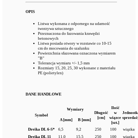
OPIS
Listwa wykonana z odpornego na udarność
tworzywa sztucznego
Przeznaczona do fazowania krawędzi
betonowych
Listwa posiada otwory w rozstawie co 10-15
cm do mocowania do szalunku
Powierzchnia sfazowana oznaczona wymiarem
”B”
Tolerancja wymiaru +/- 1,5 mm
Rozmiary 15, 20, 25, 30 wykonane z materiału
PE (polietylen)
DANE HANDLOWE
Ilość
Wymiary
Długość
w
Jednostk
Symbol
[cm]
wiązce
sprzedaż
A [mm]
B [mm]
[szt.]
Dreika DL 6-S*
6,5
9,2
250
100
wiązka
Dreika DL 11
11,0
15,5
250
100
wiązka