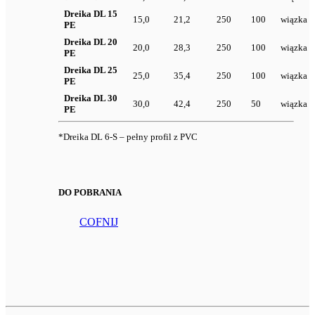
Dreika DL 15
15,0
21,2
250
100
wiązka
PE
Dreika DL 20
20,0
28,3
250
100
wiązka
PE
Dreika DL 25
25,0
35,4
250
100
wiązka
PE
Dreika DL 30
30,0
42,4
250
50
wiązka
PE
*Dreika DL 6-S – pełny profil z PVC
DO POBRANIA
COFNIJ