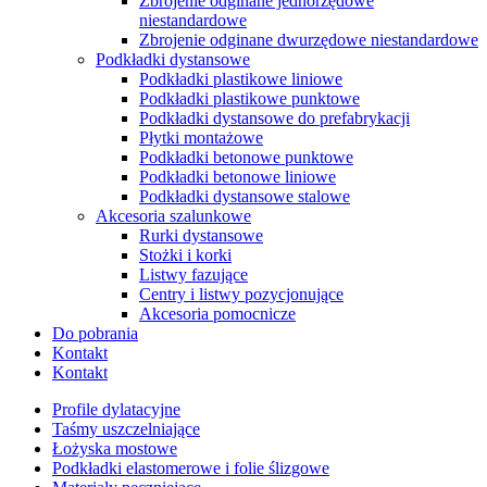
Zbrojenie odginane jednorzędowe
niestandardowe
Zbrojenie odginane dwurzędowe niestandardowe
Podkładki dystansowe
Podkładki plastikowe liniowe
Podkładki plastikowe punktowe
Podkładki dystansowe do prefabrykacji
Płytki montażowe
Podkładki betonowe punktowe
Podkładki betonowe liniowe
Podkładki dystansowe stalowe
Akcesoria szalunkowe
Rurki dystansowe
Stożki i korki
Listwy fazujące
Centry i listwy pozycjonujące
Akcesoria pomocnicze
Do pobrania
Kontakt
Kontakt
Profile dylatacyjne
Taśmy uszczelniające
Łożyska mostowe
Podkładki elastomerowe i folie ślizgowe