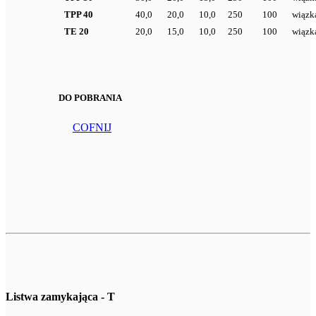
TPP 40
40,0
20,0
10,0
250
100
wiązk
TE 20
20,0
15,0
10,0
250
100
wiązk
DO POBRANIA
COFNIJ
Listwa zamykająca - T