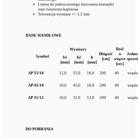
Listwa do jednoczesnego fazowania krawędzi
oraz tworzenia kapinosa
Tolerancja wymiaru +/- 1,5 mm
DANE HANDLOWE
Ilość
Wymiary
Długość
w
Jedno
Symbol
b1
b2
h
[cm]
wiązce
sprze
[mm]
[mm]
[mm]
[szt.]
AP 55/16
12,0
55,0
16,0
200
40
wiązk
AP 45/10
10,0
45,0
10,0
200
40
wiązk
AP 31/12
10,0
31,0
12,0
200
40
wiązk
DO POBRANIA