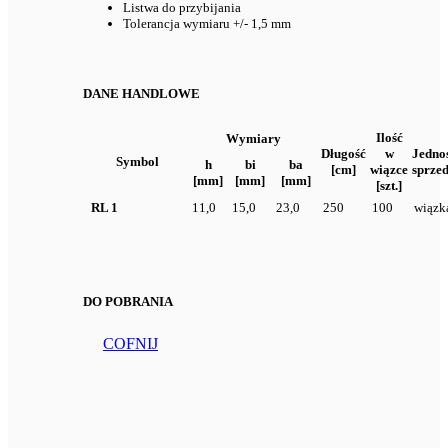
Listwa do przybijania
Tolerancja wymiaru +/- 1,5 mm
DANE HANDLOWE
Ilość
Wymiary
Długość
w
Jedno
Symbol
h
bi
ba
[cm]
wiązce
sprze
[mm]
[mm]
[mm]
[szt.]
RL 1
11,0
15,0
23,0
250
100
wiązk
DO POBRANIA
COFNIJ