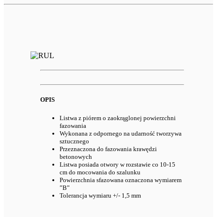
OPIS
Listwa z piórem o zaokrąglonej powierzchni
fazowania
Wykonana z odpornego na udarność tworzywa
sztucznego
Przeznaczona do fazowania krawędzi
betonowych
Listwa posiada otwory w rozstawie co 10-15
cm do mocowania do szalunku
Powierzchnia sfazowana oznaczona wymiarem
”B”
Tolerancja wymiaru +/- 1,5 mm