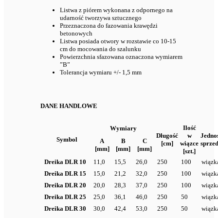
Listwa z piórem wykonana z odpornego na
udarność tworzywa sztucznego
Przeznaczona do fazowania krawędzi
betonowych
Listwa posiada otwory w rozstawie co 10-15
cm do mocowania do szalunku
Powierzchnia sfazowana oznaczona wymiarem
”B”
Tolerancja wymiaru +/- 1,5 mm
DANE HANDLOWE
Ilość
Wymiary
Długość
w
Jedno
Symbol
A
B
C
[cm]
wiązce
sprze
[mm]
[mm]
[mm]
[szt.]
Dreika DLR 10
11,0
15,5
26,0
250
100
wiązk
Dreika DLR 15
15,0
21,2
32,0
250
100
wiązk
Dreika DLR 20
20,0
28,3
37,0
250
100
wiązk
Dreika DLR 25
25,0
36,1
46,0
250
50
wiązk
Dreika DLR 30
30,0
42,4
53,0
250
50
wiązk