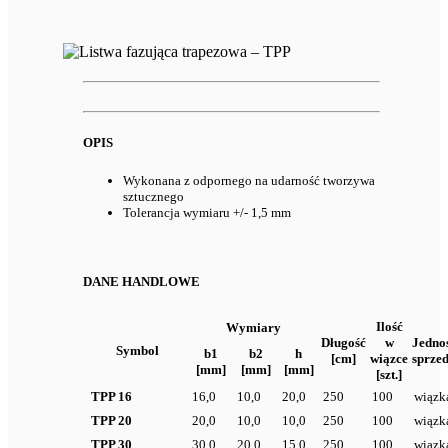
OPIS
Wykonana z odpornego na udarność tworzywa
sztucznego
Tolerancja wymiaru +/- 1,5 mm
DANE HANDLOWE
Ilość
Wymiary
Długość
w
Jedno
Symbol
b1
b2
h
[cm]
wiązce
sprze
[mm]
[mm]
[mm]
[szt.]
TPP 16
16,0
10,0
20,0
250
100
wiązk
TPP 20
20,0
10,0
10,0
250
100
wiązk
TPP 30
30,0
20,0
15,0
250
100
wiązk