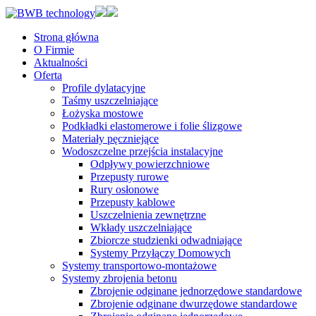
Strona główna
O Firmie
Aktualności
Oferta
Profile dylatacyjne
Taśmy uszczelniające
Łożyska mostowe
Podkładki elastomerowe i folie ślizgowe
Materiały pęczniejące
Wodoszczelne przejścia instalacyjne
Odpływy powierzchniowe
Przepusty rurowe
Rury osłonowe
Przepusty kablowe
Uszczelnienia zewnętrzne
Wkłady uszczelniające
Zbiorcze studzienki odwadniające
Systemy Przyłączy Domowych
Systemy transportowo-montażowe
Systemy zbrojenia betonu
Zbrojenie odginane jednorzędowe standardowe
Zbrojenie odginane dwurzędowe standardowe