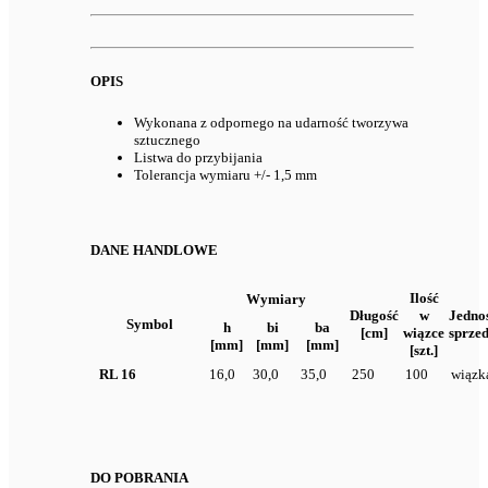
OPIS
Wykonana z odpornego na udarność tworzywa
sztucznego
Listwa do przybijania
Tolerancja wymiaru +/- 1,5 mm
DANE HANDLOWE
Ilość
Wymiary
Długość
w
Jedno
Symbol
h
bi
ba
[cm]
wiązce
sprze
[mm]
[mm]
[mm]
[szt.]
RL 16
16,0
30,0
35,0
250
100
wiązk
DO POBRANIA