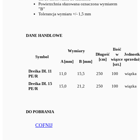
Powierzchnia sfazowana oznaczona wymiarem
”B”
Tolerancja wymiaru +/- 1,5 mm
DANE HANDLOWE
Ilość
Wymiary
Długość
w
Jednostk
Symbol
[cm]
wiązce
sprzedaż
A [mm]
B [mm]
[szt.]
Dreika DL 11
11,0
15,5
250
100
wiązka
PE/R
Dreika DL 15
15,0
21,2
250
100
wiązka
PE/R
DO POBRANIA
COFNIJ