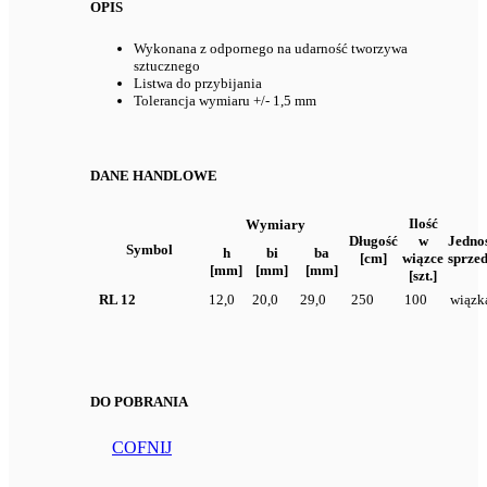
OPIS
Wykonana z odpornego na udarność tworzywa
sztucznego
Listwa do przybijania
Tolerancja wymiaru +/- 1,5 mm
DANE HANDLOWE
Ilość
Wymiary
Długość
w
Jedno
Symbol
h
bi
ba
[cm]
wiązce
sprze
[mm]
[mm]
[mm]
[szt.]
RL 12
12,0
20,0
29,0
250
100
wiązk
DO POBRANIA
COFNIJ