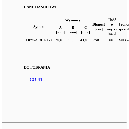
DANE HANDLOWE
Ilość
Wymiary
Długość
w
Jedno
Symbol
A
B
C
[cm]
wiązce
sprze
[mm]
[mm]
[mm]
[szt.]
Dreika RUL 120
20,0
30,0
41,0
250
100
wiązk
DO POBRANIA
COFNIJ