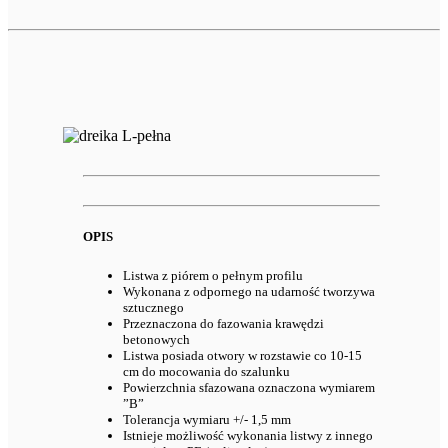
OPIS
Listwa z piórem o pełnym profilu
Wykonana z odpornego na udarność tworzywa
sztucznego
Przeznaczona do fazowania krawędzi
betonowych
Listwa posiada otwory w rozstawie co 10-15
cm do mocowania do szalunku
Powierzchnia sfazowana oznaczona wymiarem
”B”
Tolerancja wymiaru +/- 1,5 mm
Istnieje możliwość wykonania listwy z innego