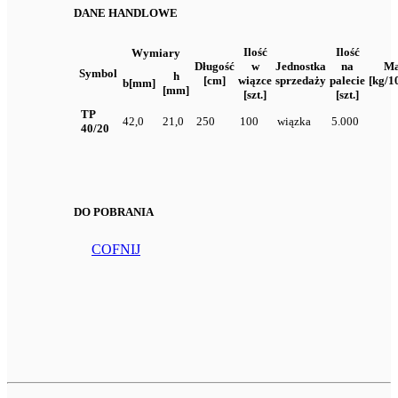
DANE HANDLOWE
Ilość
Ilość
Wymiary
Długość
w
Jednostka
na
Ma
Symbol
h
[cm]
wiązce
sprzedaży
palecie
[kg/1
b[mm]
[mm]
[szt.]
[szt.]
TP
42,0
21,0
250
100
wiązka
5.000
40/20
DO POBRANIA
COFNIJ