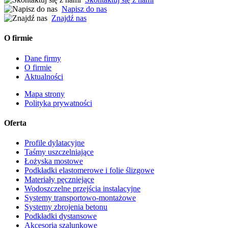
Napisz do nas
Znajdź nas
O firmie
Dane firmy
O firmie
Aktualności
Mapa strony
Polityka prywatności
Oferta
Profile dylatacyjne
Taśmy uszczelniające
Łożyska mostowe
Podkładki elastomerowe i folie ślizgowe
Materiały pęczniejące
Wodoszczelne przejścia instalacyjne
Systemy transportowo-montażowe
Systemy zbrojenia betonu
Podkładki dystansowe
Akcesoria szalunkowe