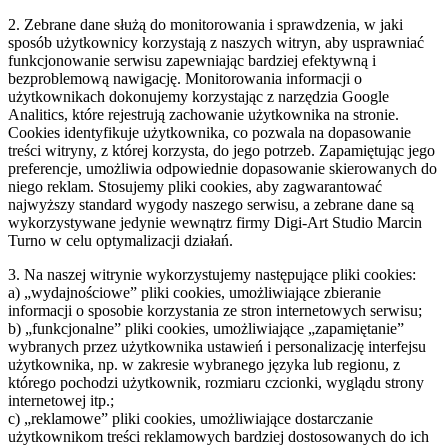
2. Zebrane dane służą do monitorowania i sprawdzenia, w jaki
sposób użytkownicy korzystają z naszych witryn, aby usprawniać
funkcjonowanie serwisu zapewniając bardziej efektywną i
bezproblemową nawigację. Monitorowania informacji o
użytkownikach dokonujemy korzystając z narzędzia Google
Analitics, które rejestrują zachowanie użytkownika na stronie.
Cookies identyfikuje użytkownika, co pozwala na dopasowanie
treści witryny, z której korzysta, do jego potrzeb. Zapamiętując jego
preferencje, umożliwia odpowiednie dopasowanie skierowanych do
niego reklam. Stosujemy pliki cookies, aby zagwarantować
najwyższy standard wygody naszego serwisu, a zebrane dane są
wykorzystywane jedynie wewnątrz firmy Digi-Art Studio Marcin
Turno w celu optymalizacji działań.
3. Na naszej witrynie wykorzystujemy następujące pliki cookies:
a) „wydajnościowe” pliki cookies, umożliwiające zbieranie
informacji o sposobie korzystania ze stron internetowych serwisu;
b) „funkcjonalne” pliki cookies, umożliwiające „zapamiętanie”
wybranych przez użytkownika ustawień i personalizację interfejsu
użytkownika, np. w zakresie wybranego języka lub regionu, z
którego pochodzi użytkownik, rozmiaru czcionki, wyglądu strony
internetowej itp.;
c) „reklamowe” pliki cookies, umożliwiające dostarczanie
użytkownikom treści reklamowych bardziej dostosowanych do ich