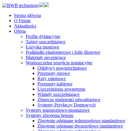
Strona główna
O Firmie
Aktualności
Oferta
Profile dylatacyjne
Taśmy uszczelniające
Łożyska mostowe
Podkładki elastomerowe i folie ślizgowe
Materiały pęczniejące
Wodoszczelne przejścia instalacyjne
Odpływy powierzchniowe
Przepusty rurowe
Rury osłonowe
Przepusty kablowe
Uszczelnienia zewnętrzne
Wkłady uszczelniające
Zbiorcze studzienki odwadniające
Systemy Przyłączy Domowych
Systemy transportowo-montażowe
Systemy zbrojenia betonu
Zbrojenie odginane jednorzędowe standardowe
Zbrojenie odginane dwurzędowe standardowe