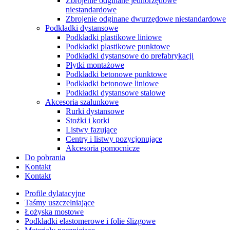
Zbrojenie odginane jednorzędowe
niestandardowe
Zbrojenie odginane dwurzędowe niestandardowe
Podkładki dystansowe
Podkładki plastikowe liniowe
Podkładki plastikowe punktowe
Podkładki dystansowe do prefabrykacji
Płytki montażowe
Podkładki betonowe punktowe
Podkładki betonowe liniowe
Podkładki dystansowe stalowe
Akcesoria szalunkowe
Rurki dystansowe
Stożki i korki
Listwy fazujące
Centry i listwy pozycjonujące
Akcesoria pomocnicze
Do pobrania
Kontakt
Kontakt
Profile dylatacyjne
Taśmy uszczelniające
Łożyska mostowe
Podkładki elastomerowe i folie ślizgowe