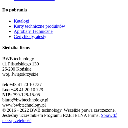
Do pobrania
Katalogi
Karty techniczne produktów
Aprobaty Techniczne
Certyfikaty, atesty
Siedziba firmy
BWB technology
ul. Piłsudskiego 130
26-200 Końskie
woj. świętokrzyskie
tel:
+48 41 20 10 727
fax:
+48 41 20 10 729
NIP:
799-128-15-05
biuro@bwbtechnology.pl
www.bwbtechnology.pl
© 2016 - 2022 BWB technology. Wszelkie prawa zastrzeżone.
Jesteśmy uczestnikiem Programu RZETELNA Firma.
Sprawdź
naszą rzetelność