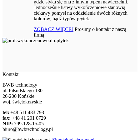
gdzie styka się ona z innym typem nawierzchni.
Jednocześnie listwy wykończeniowe stanowią
ciekawy pomysł na oddzielenie dwóch różnych
kolorów, bądź typów płytek.
ZOBACZ WIĘCEJ
Prosimy o kontakt z naszą
firmą
Kontakt
BWB technology
ul. Piłsudskiego 130
26-200 Końskie
woj. świętokrzyskie
tel:
+48 511 483 793
fax:
+48 41 201 0729
NIP:
799-128-15-05
biuro@bwbtechnology.pl
Skontaktuj się z nami