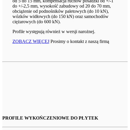
od 5 do 15 mm, kompensacja ruchów posadzki od +/-1
do +/-2,5 mm, wysokość zabudowy od 20 do 70 mm,
obciążenie od podnośników paletowych (do 10 kN),
wózków widłowych (do 150 kN) oraz samochodów
ciężarowych (do 600 kN).
Profile występują również w wersji narożnej.
ZOBACZ WIĘCEJ
Prosimy o kontakt z naszą firmą
PROFILE WYKOŃCZENIOWE DO PŁYTEK