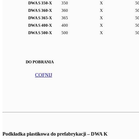
DWA S 350-X
350
X
5
DWA S 360-X
360
X
5
DWA S 365-X
365
X
5
DWA S 400-X
400
X
5
DWA S 500-X
500
X
5
DO POBRANIA
COFNIJ
Podkładka plastikowa do prefabrykacji – DWA K