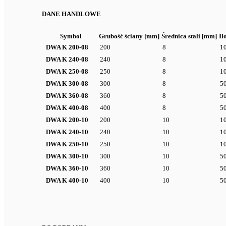
DANE HANDLOWE
Symbol
Grubość ściany [mm]
Średnica stali [mm]
Il
DWA K 200-08
200
8
1
DWA K 240-08
240
8
1
DWA K 250-08
250
8
1
DWA K 300-08
300
8
5
DWA K 360-08
360
8
5
DWA K 400-08
400
8
5
DWA K 200-10
200
10
1
DWA K 240-10
240
10
1
DWA K 250-10
250
10
1
DWA K 300-10
300
10
5
DWA K 360-10
360
10
5
DWA K 400-10
400
10
5