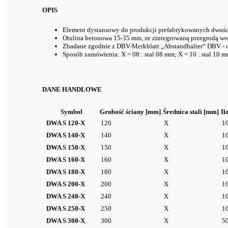
OPIS
Element dystansowy do produkcji prefabrykowanych dwuści
Otulina betonowa 15-35 mm, ze zintegrowaną przegrodą w
Zbadane zgodnie z DBV-Merkblatt „Abstandhalter“ DBV - c
Sposób zamówienia: X = 08 : stal 08 mm; X = 10 : stal 10 
DANE HANDLOWE
Symbol
Grubość ściany [mm]
Średnica stali [mm]
Il
DWA S 120-X
120
X
1
DWA S 140-X
140
X
1
DWA S 150-X
150
X
1
DWA S 160-X
160
X
1
DWA S 180-X
180
X
1
DWA S 200-X
200
X
1
DWA S 240-X
240
X
1
DWA S 250-X
250
X
1
DWA S 300-X
300
X
5