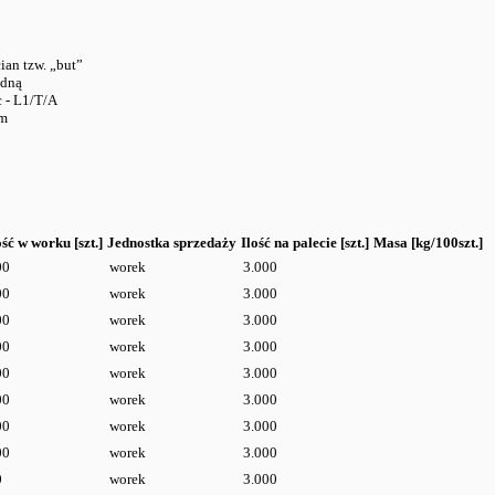
an tzw. „but”
odną
 - L1/T/A
mm
ość w worku [szt.]
Jednostka sprzedaży
Ilość na palecie [szt.]
Masa [kg/100szt.]
00
worek
3.000
00
worek
3.000
00
worek
3.000
00
worek
3.000
00
worek
3.000
00
worek
3.000
00
worek
3.000
00
worek
3.000
0
worek
3.000