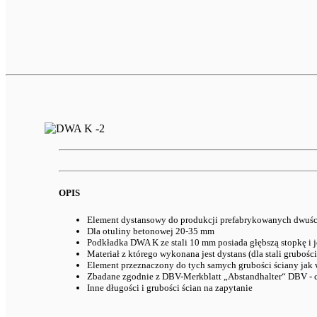
OPIS
Element dystansowy do produkcji prefabrykowanych dwuści
Dla otuliny betonowej 20-35 mm
Podkładka DWA K ze stali 10 mm posiada głębszą stopkę i j
Materiał z którego wykonana jest dystans (dla stali gruboś
Element przeznaczony do tych samych grubości ściany ja
Zbadane zgodnie z DBV-Merkblatt „Abstandhalter“ DBV - c
Inne długości i grubości ścian na zapytanie