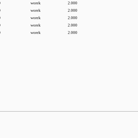
0
worek
2.000
0
worek
2.000
0
worek
2.000
0
worek
2.000
0
worek
2.000