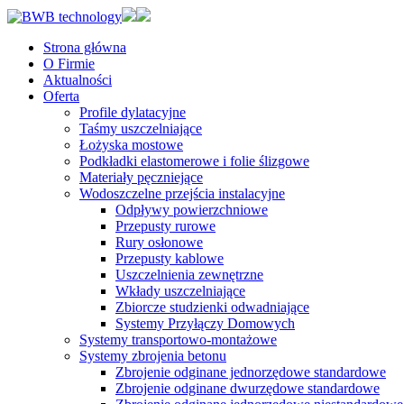
Strona główna
O Firmie
Aktualności
Oferta
Profile dylatacyjne
Taśmy uszczelniające
Łożyska mostowe
Podkładki elastomerowe i folie ślizgowe
Materiały pęczniejące
Wodoszczelne przejścia instalacyjne
Odpływy powierzchniowe
Przepusty rurowe
Rury osłonowe
Przepusty kablowe
Uszczelnienia zewnętrzne
Wkłady uszczelniające
Zbiorcze studzienki odwadniające
Systemy Przyłączy Domowych
Systemy transportowo-montażowe
Systemy zbrojenia betonu
Zbrojenie odginane jednorzędowe standardowe
Zbrojenie odginane dwurzędowe standardowe