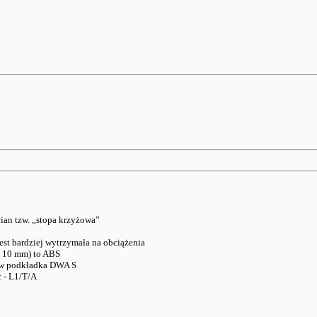
an tzw. „stopa krzyżowa”
est bardziej wytrzymała na obciążenia
ci 10 mm) to ABS
k w podkładka DWA S
 - L1/T/A